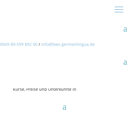
BWS Germanlingua | Praktikum
0049-89-599 892 00
/
info@bws-germanlingua.de
Attraktive Vorteile der
Zusammenarbeit mit uns
Kurse, Preise und Unterkünfte in