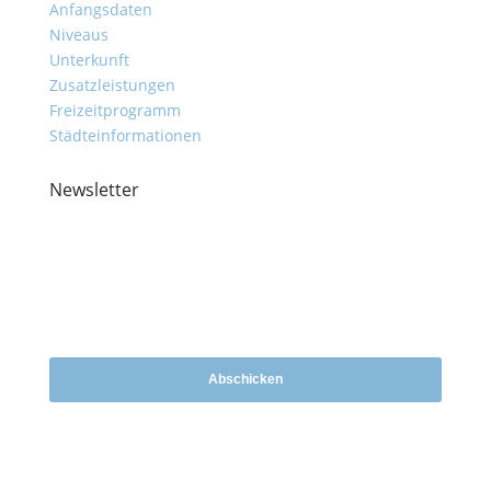
Anfangsdaten
Niveaus
Unterkunft
Zusatzleistungen
Freizeitprogramm
Städteinformationen
Newsletter
Ich habe die Datenschutzbestimmungen zur Kenntnis
genommen und bin damit einverstanden, dass meine Daten
zum Zweck des Erhalts des Newsletters elektronisch erfasst
und gespeichert werden.
Abschicken
Buchung stornieren?