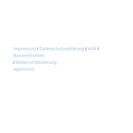
Hier können Sie Ihre Buchung widerrufen.
Vom Vertrag zurücktreten
Impressum
/
Datenschutzerklärung
/
AGB
/
Barrierefreiheit
/
Widerrufsbelehrung
Agenturen