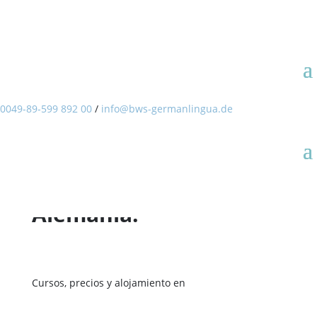
BWS Germanlingua |
Escuela de idiomas
0049-89-599 892 00
/
info@bws-germanlingua.de
Cursos de alemán en
Colonia, una de las
ciudades más antiguas
e históricas de
Alemania.
Cursos, precios y alojamiento en