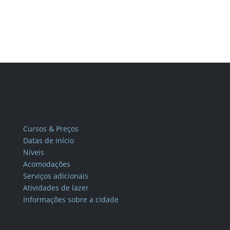
MUNIQUE
Cursos & Preços
Datas de início
Níveis
Acomodações
Serviços adicionais
Atividades de lazer
Informações sobre a cidade
BERLIM