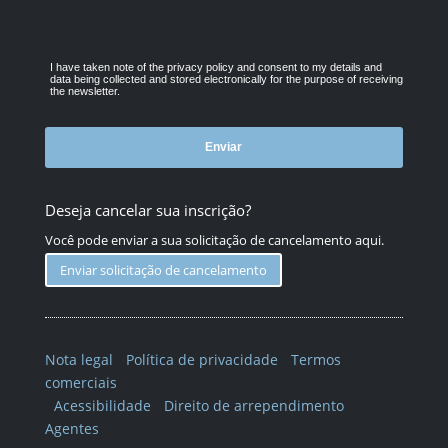
I have taken note of the privacy policy and consent to my details and
data being collected and stored electronically for the purpose of receiving
the newsletter.
Enviar
Deseja cancelar sua inscrição?
Você pode enviar a sua
solicitação de cancelamento aqui.
Enviar solicitação de cancelamento
Início
Cidades
Munique
Berlim
Colônia
Nota legal
/
Política de privacidade
/
Termos
Visão Geral
Programa Universitário
comerciais
Outros Programas
/
Acessibilidade
/
Direito de arrependimento
Estágio
Agentes
Programa Vocacional
História