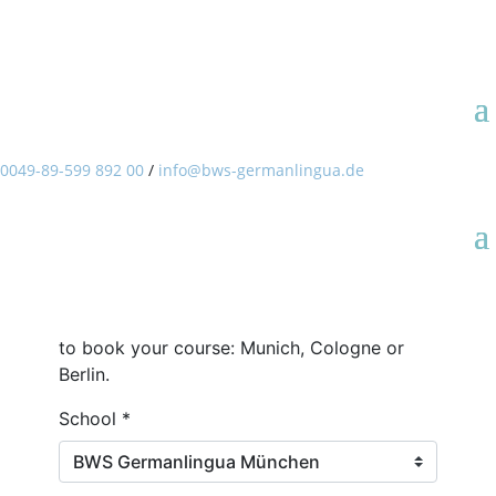
Reserve seus cursos e
acomodações aqui
0049-89-599 892 00
/
info@bws-germanlingua.de