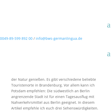
Brandenburg entdecken: Potsdam
0049-89-599 892 00
/
info@bws-germanlingua.de
Auf der Landkarte Deutschlands ist zu sehen, dass
Berlin eine kleine Insel in Brandenburg ist. Im
Kontrast zur hektischen Hauptstadt voller Menschen
herrscht in Brandenburg Ruhe. Paddeln und Angeln
in
Spreewald
oder Wandern im
Naturpark der
Märkischen Schweiz
. Dort kann man das Leben in
der Natur genießen. Es gibt verschiedene beliebte
Touristenorte in Brandenburg. Vor allem kann ich
Potsdam empfehlen: Die südwestlich an Berlin
angrenzende Stadt ist für einen Tagesausflug mit
Nahverkehrsmittel aus Berlin geeignet. In diesem
Artikel empfehle ich euch drei Sehenswürdigkeiten.