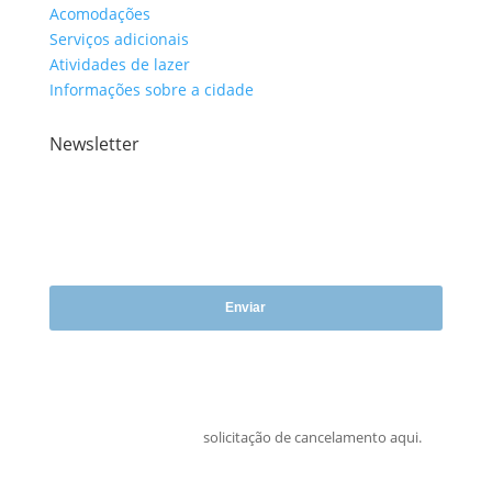
Acomodações
Serviços adicionais
Atividades de lazer
Informações sobre a cidade
Newsletter
I have taken note of the privacy policy and consent to my details and
data being collected and stored electronically for the purpose of receiving
the newsletter.
Enviar
Deseja cancelar sua inscrição?
Você pode enviar a sua
solicitação de cancelamento aqui.