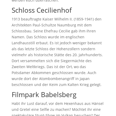
werden euch überraschen.
Schloss Cecilienhof
1913 beauftragte Kaiser Wilhelm II. (1859-1941) den
Architekten Paul-Schultze Naumburg mit dem
Schlossbau. Seine Ehefrau Cecilie gab ihm ihren
Namen. Das Schloss wurde im englischen
Landhausstill erbaut. Es ist jedoch weniger bekannt
als das letzte Schloss der Hohenzollern sondern
vielmehr als historische Stätte des 20. Jahrhunderts.
Dort versammelten sich die Siegermächte des
Zweiten Weltkriegs. Das ist der Ort, wo das
Potsdamer Abkommen geschlossen wurde. Auch
wurde dort der Atombombenangriff in Japan
beschlossen und der Keim zum Kalten Krieg gelegt.
Filmpark Babelsberg
Habt ihr Lust darauf, vor dem Hexenhaus aus Hänsel
und Gretel eine Selfie zu machen? Möchtet ihr eine
spektakuläre Stunt-Show im Vulkan besuchen? Der